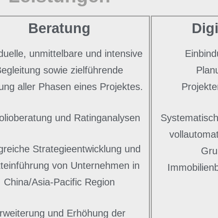
Beratung
Dig
iduelle, unmittelbare und intensive
Einbind
egleitung sowie zielführende
Plan
ung aller Phasen eines Projektes.
Projekt
folioberatung und Ratinganalysen
Systematisch
vollautoma
lgreiche Strategieentwicklung und
Gru
teinführung von Unternehmen in
Immobilien
China/Asia-Pacific Region
rweiterung und Erhöhung der