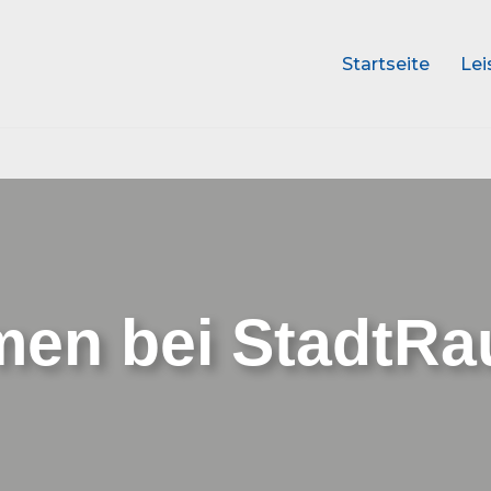
Startseite
Lei
men bei StadtR